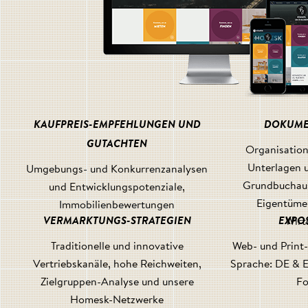
KAUFPREIS-EMPFEHLUNGEN UND
DOKUME
GUTACHTEN
Organisation
Unterlagen u
Umgebungs- und Konkurrenzanalysen
Grundbuchaus
und Entwicklungspotenziale,
Eigentüme
Immobilienbewertungen
VERMARKTUNGS-STRATEGIEN
EXPO
Wirt
Traditionelle und innovative
Web- und Print-
Vertriebskanäle, hohe Reichweiten,
Sprache: DE & E
Zielgruppen-Analyse und unsere
Fo
Homesk-Netzwerke