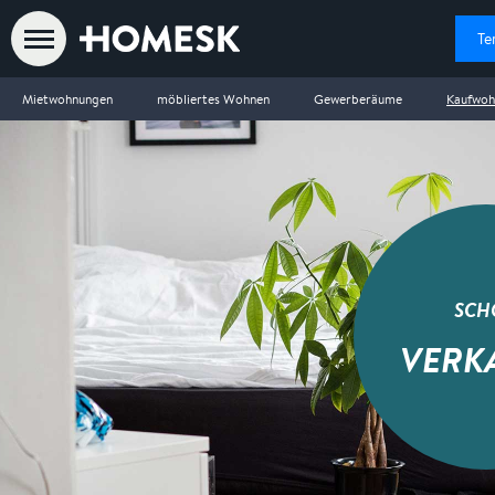
Te
Mietwohnungen
möbliertes Wohnen
Gewerberäume
Kaufwoh
SCH
VERK